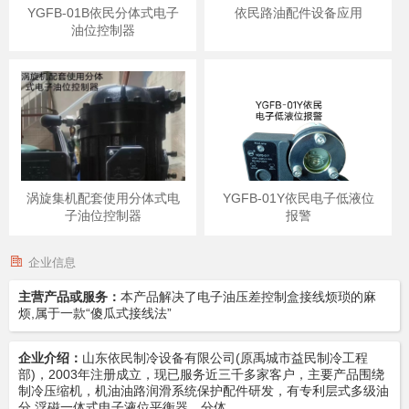
YGFB-01B依民分体式电子
依民路油配件设备应用
油位控制器
涡旋集机配套使用分体式电
YGFB-01Y依民电子低液位
子油位控制器
报警
企业信息
主营产品或服务：
本产品解决了电子油压差控制盒接线烦琐的麻
烦,属于一款“傻瓜式接线法”
企业介绍：
山东依民制冷设备有限公司(原禹城市益民制冷工程
部)，2003年注册成立，现已服务近三千多家客户，主要产品围绕
制冷压缩机，机油油路润滑系统保护配件研发，有专利层式多级油
分,浮磁一体式电子液位平衡器，分体…